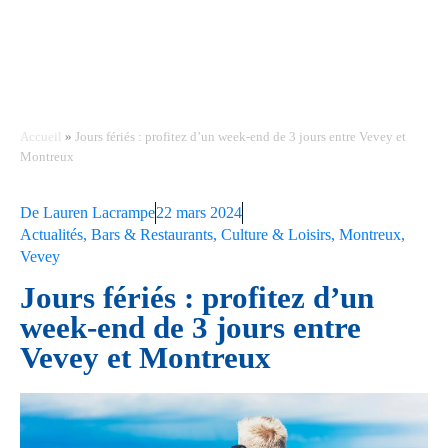
Accueil
»
Jours fériés : profitez d’un week-end de 3 jours entre Vevey et
Montreux
De
Lauren Lacrampe
22 mars 2024
Actualités
,
Bars & Restaurants
,
Culture & Loisirs
,
Montreux
,
Vevey
Jours fériés : profitez d’un
week-end de 3 jours entre
Vevey et Montreux