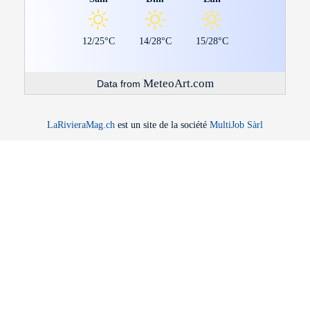
12/25°C
14/28°C
15/28°C
MeteoArt.com
Data from
LaRivieraMag.ch
est un site de la société
MultiJob Sàrl