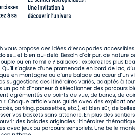
arcisses
Une invitation à
tez à sa
découvrir l’univers
ch vous propose des idées d’escapades accessibles
udoise… et bien au-delà. Besoin d’air pur, de nature 
 couple ou en famille ? Balades : explorez les plus be
 Qu’il s’agisse d’une promenade en bord de lac, d’
mique en montagne ou d’une balade au cœur d’un vi
s suggestions des itinéraires variés, adaptés à tou
s un point d’honneur à sélectionner des parcours b
uvent agrémentés de points de vue, de bancs, de coi
hir. Chaque article vous guide avec des explication
cès, parking, poussettes, etc.), et bien sûr, de belle
ser vos baskets sans attendre. En plus des sentiers
uvrir des balades originales : itinéraires thématiqu
es avec jeux ou parcours sensoriels. Une belle mani
 son rythme.