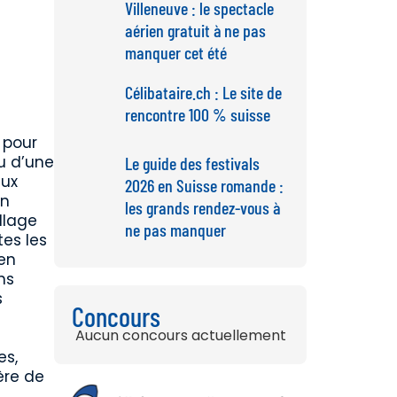
Villeneuve : le spectacle
aérien gratuit à ne pas
manquer cet été
Célibataire.ch : Le site de
rencontre 100 % suisse
 pour
ou d’une
Le guide des festivals
aux
2026 en Suisse romande :
un
les grands rendez-vous à
llage
ne pas manquer
tes les
ien
ns
s
Concours
s
Aucun concours actuellement
es,
ère de