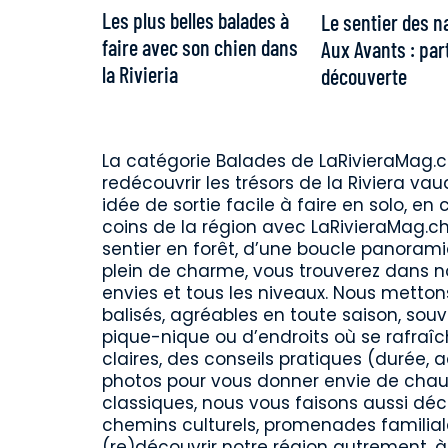
Les plus belles balades à
Le sentier des n
faire avec son chien dans
Aux Avants : par
la Rivieria
découverte
La catégorie Balades de LaRivieraMag.
redécouvrir les trésors de la Riviera va
idée de sortie facile à faire en solo, en
coins de la région avec LaRivieraMag.ch
sentier en forêt, d’une boucle panora
plein de charme, vous trouverez dans no
envies et tous les niveaux. Nous metton
balisés, agréables en toute saison, so
pique-nique ou d’endroits où se rafraîc
claires, des conseils pratiques (durée, ac
photos pour vous donner envie de chaus
classiques, nous vous faisons aussi déco
chemins culturels, promenades familial
(re)découvrir notre région autrement, à