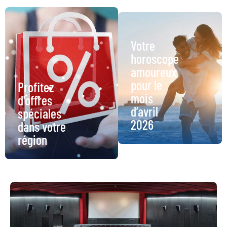
Votre
horoscope
amoureux
pour le
Profitez
mois
d'offres
d’avril
spéciales
2026
dans votre
région