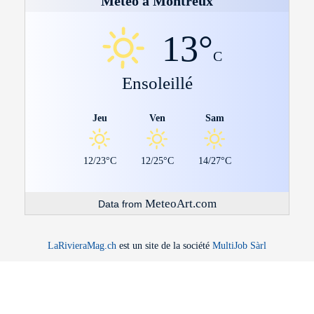
Météo à Montreux
13°
C
Ensoleillé
Jeu
Ven
Sam
12/23°C
12/25°C
14/27°C
MeteoArt.com
Data from
LaRivieraMag.ch
est un site de la société
MultiJob Sàrl