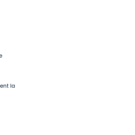
e
ent la