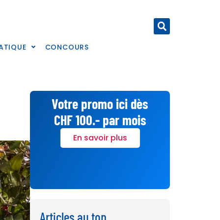
ATIQUE
CONCOURS
Votre promo ici dès
CHF 100.- par mois
En savoir plus
Articles au top