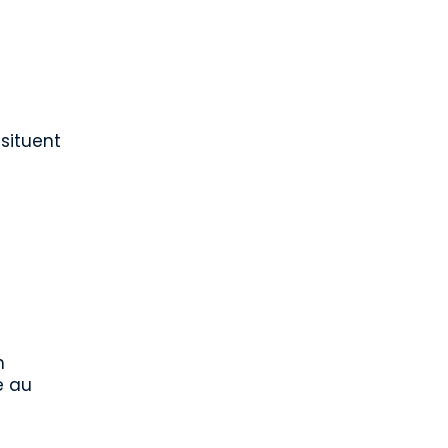
situent
n
e au