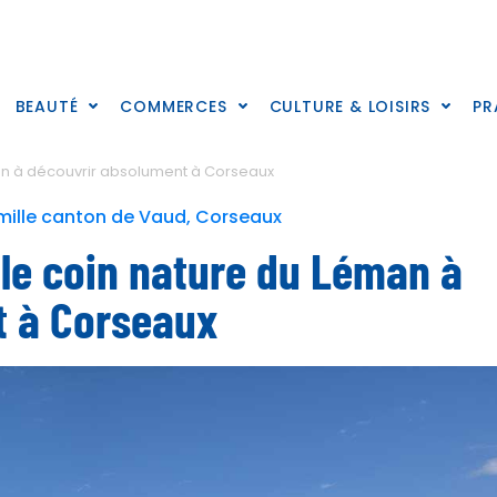
BEAUTÉ
COMMERCES
CULTURE & LOISIRS
PR
éman à découvrir absolument à Corseaux
amille canton de Vaud
,
Corseaux
: le coin nature du Léman à
t à Corseaux