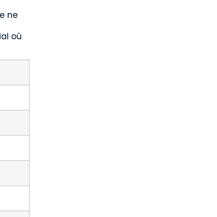
le ne
ial où