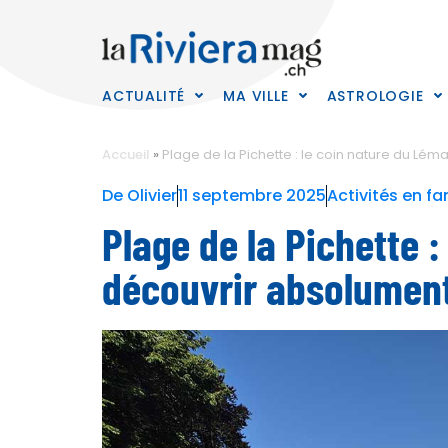
ACTUALITÉ
MA VILLE
ASTROLOGIE
Accueil
»
Plage de la Pichette : le coin nature du L
De
Olivier
11 septembre 2025
Activités en f
Plage de la Pichette 
découvrir absolumen