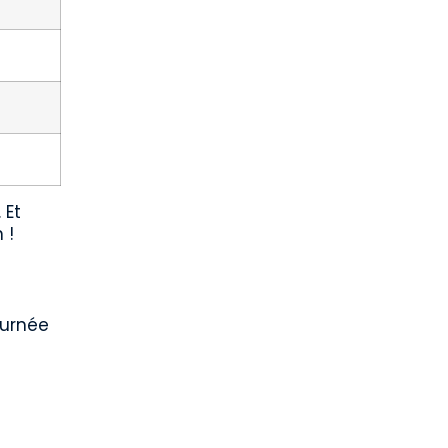
 Et
 !
ournée