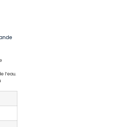
grande
e
e l’eau.
u