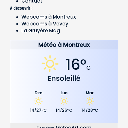
Contact
A découvrir :
Webcams à Montreux
Webcams à Vevey
La Gruyère Mag
Météo à Montreux
16°
C
Ensoleillé
Dim
Lun
Mar
14/27°C
14/26°C
14/28°C
MeteoArt.com
Data from