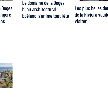
Le domaine de la Doges,
a Doges,
Les plus belles d
bijou architectural
angère
de la Riviera vaud
boéland, s’anime tout l’été
ans
visiter