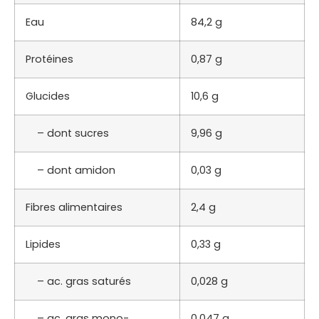
Eau
84,2 g
Protéines
0,87 g
Glucides
10,6 g
– dont sucres
9,96 g
– dont amidon
0,03 g
Fibres alimentaires
2,4 g
Lipides
0,33 g
– ac. gras saturés
0,028 g
– ac. gras mono-
0,047 g