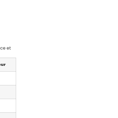
ice et
eur