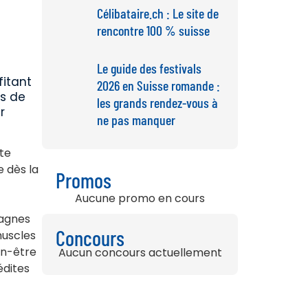
Célibataire.ch : Le site de
rencontre 100 % suisse
Le guide des festivals
itant
2026 en Suisse romande :
ns de
les grands rendez-vous à
r
ne pas manquer
ute
e dès la
Promos
Aucune promo en cours
tagnes
Concours
muscles
en-être
Aucun concours actuellement
édites