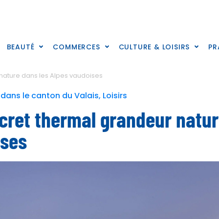
BEAUTÉ
COMMERCES
CULTURE & LOISIRS
PR
 nature dans les Alpes vaudoises
e dans le canton du Valais
,
Loisirs
ecret thermal grandeur natu
ises