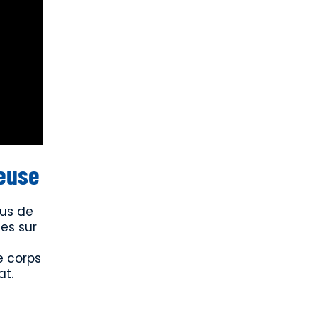
reuse
lus de
ues sur
e corps
at.