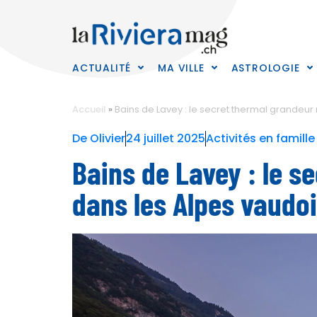
ACTUALITÉ
MA VILLE
ASTROLOGIE
Accueil
»
Bains de Lavey : le secret thermal grandeur
De
Olivier
24 juillet 2025
Activités en famill
Bains de Lavey : le s
dans les Alpes vaudo