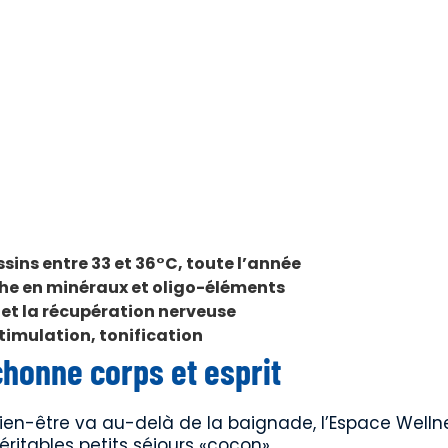
ins entre 33 et 36°C, toute l’année
che en minéraux et oligo-éléments
et la récupération nerveuse
timulation, tonification
chonne corps et esprit
bien-être va au-delà de la baignade, l’Espace Welln
éritables petits séjours «cocon».