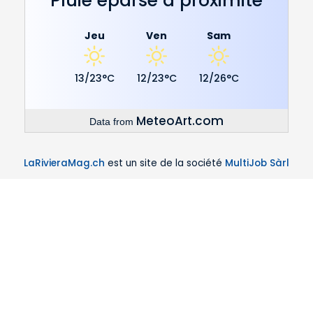
Pluie éparse à proximité
Jeu
Ven
Sam
13/23°C
12/23°C
12/26°C
MeteoArt.com
Data from
LaRivieraMag.ch
est un site de la société
MultiJob Sàrl