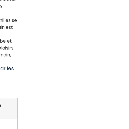
e
illes se
in est
rbe et
laisirs
 main,
ar les
é