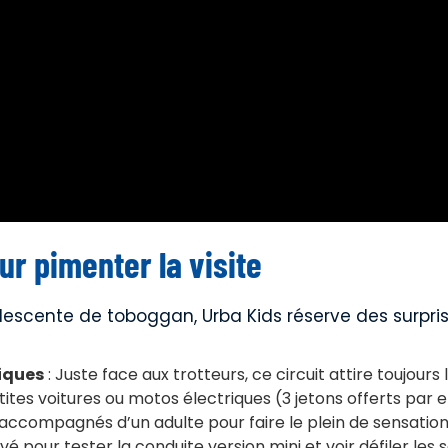
ur pimenter la visite
descente de toboggan, Urba Kids réserve des surpris
riques
: Juste face aux trotteurs, ce circuit attire toujours l
tites voitures ou motos électriques (3 jetons offerts par 
accompagnés d’un adulte pour faire le plein de sensatio
êvé pour tester la conduite version mini et voir défiler les s