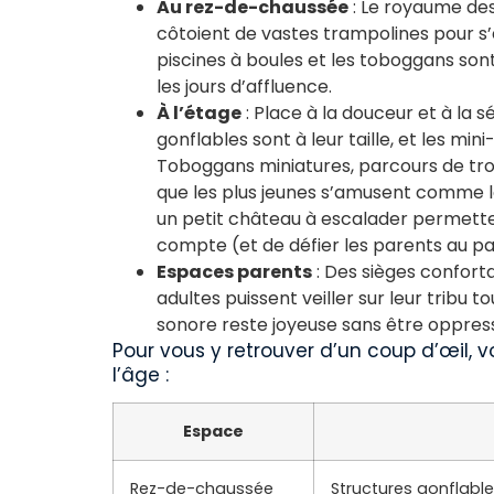
Au rez-de-chaussée
: Le royaume des
côtoient de vastes trampolines pour s’e
piscines à boules et les toboggans son
les jours d’affluence.
À l’étage
: Place à la douceur et à la s
gonflables sont à leur taille, et les mi
Toboggans miniatures, parcours de trotte
que les plus jeunes s’amusent comme le
un petit château à escalader permetten
compte (et de défier les parents au pa
Espaces parents
: Des sièges confort
adultes puissent veiller sur leur tribu
sonore reste joyeuse sans être oppres
Pour vous y retrouver d’un coup d’œil, v
l’âge :
Espace
Rez-de-chaussée
Structures gonflabl