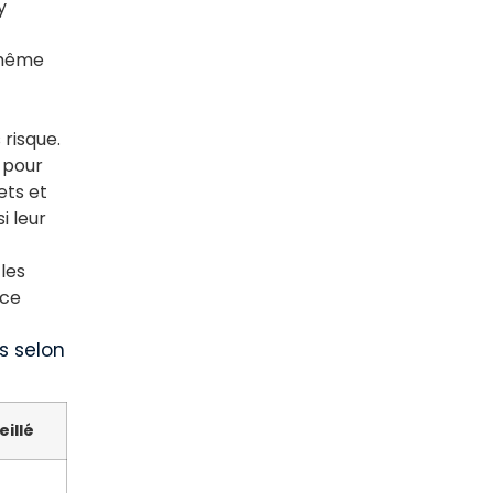
y
, même
 risque.
t pour
ets et
i leur
les
nce
s selon
illé