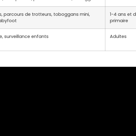
, parcours de trotteurs, toboggans mini,
1-4 ans et 
babyfoot
primaire
, surveillance enfants
Adultes