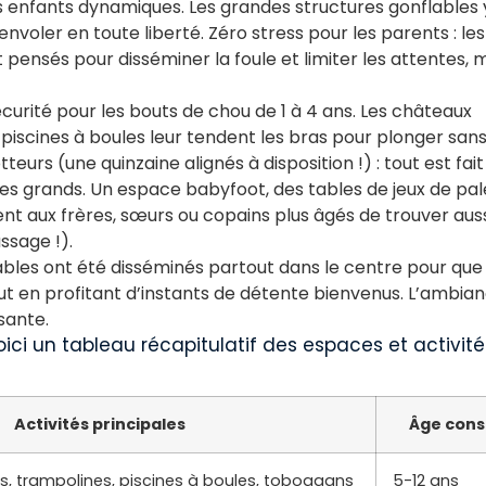
 enfants dynamiques. Les grandes structures gonflables 
nvoler en toute liberté. Zéro stress pour les parents : les
t pensés pour disséminer la foule et limiter les attentes
écurité pour les bouts de chou de 1 à 4 ans. Les châteaux
ni-piscines à boules leur tendent les bras pour plonger sans
urs (une quinzaine alignés à disposition !) : tout est fai
s grands. Un espace babyfoot, des tables de jeux de pal
t aux frères, sœurs ou copains plus âgés de trouver auss
ssage !).
ables ont été disséminés partout dans le centre pour que 
 tout en profitant d’instants de détente bienvenus. L’ambia
sante.
oici un tableau récapitulatif des espaces et activité
Activités principales
Âge conse
es, trampolines, piscines à boules, toboggans
5-12 ans