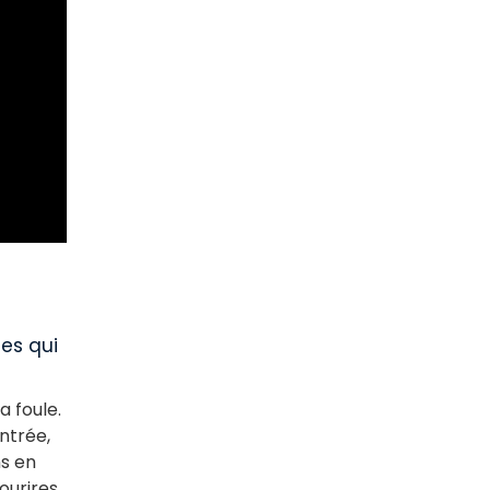
es qui
a foule.
entrée,
ns en
ourires.