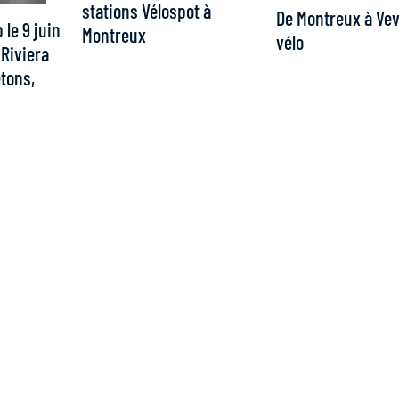
stations Vélospot à
De Montreux à Vev
le 9 juin
Montreux
vélo
 Riviera
tons,