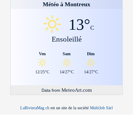
Météo à Montreux
13°
C
Ensoleillé
Ven
Sam
Dim
12/25°C
14/27°C
14/27°C
MeteoArt.com
Data from
LaRivieraMag.ch
est un site de la société
MultiJob Sàrl