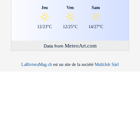
Jeu
Ven
Sam
12/23°C
12/25°C
14/27°C
MeteoArt.com
Data from
LaRivieraMag.ch
est un site de la société
MultiJob Sàrl