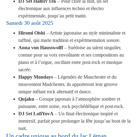
DJ Set Halbri’Tek
– Pour clore la nuit, un set
électronique aux influences techno et électro
expérimentale, jusqu’au petit matin.
Samedi 30 août 2025
Hiromi Oishi
– Artiste japonaise au style minimaliste et
raffiné, qui marie tradition et expérimentation sonore.
Anna von Hausswolff
– Suédoise au talent singulier,
connue pour sa voix envoûtante et ses compositions au
piano et à l’orgue, oscillant entre post-rock et musique
sacrée.
Happy Mondays
– Légendes de Manchester et du
mouvement Madchester, ils apporteront leur groove
unique mêlant rock alternatif et dance.
Qujaku
– Groupe japonais à l’atmosphère sombre et
puissante, entre noise, rock psychédélique et post-rock.
DJ Set LofiYovA
– Un final électronique inspiré et
immersif, parfait pour prolonger la fête jusqu’au bout de la
nuit.
Un cadre unique au bord du lac Léman