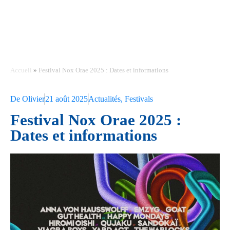
Accueil
»
Festival Nox Orae 2025 : Dates et informations
De
Olivier
21 août 2025
Actualités
,
Festivals
Festival Nox Orae 2025 :
Dates et informations