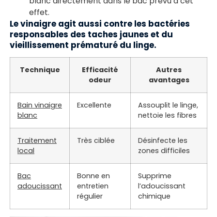
blanc directement dans le bac prévu à cet
effet.
Le vinaigre agit aussi contre les bactéries
responsables des taches jaunes et du
vieillissement prématuré du linge.
Technique
Efficacité
Autres
odeur
avantages
Bain vinaigre
Excellente
Assouplit le linge,
blanc
nettoie les fibres
Traitement
Très ciblée
Désinfecte les
local
zones difficiles
Bac
Bonne en
Supprime
adoucissant
entretien
l’adoucissant
régulier
chimique