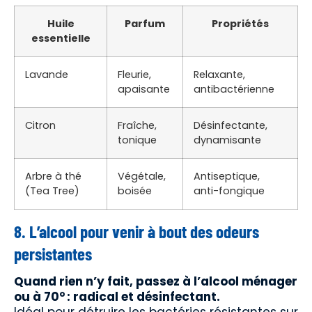
Huile
Parfum
Propriétés
essentielle
Lavande
Fleurie,
Relaxante,
apaisante
antibactérienne
Citron
Fraîche,
Désinfectante,
tonique
dynamisante
Arbre à thé
Végétale,
Antiseptique,
(Tea Tree)
boisée
anti-fongique
8. L’alcool pour venir à bout des odeurs
persistantes
Quand rien n’y fait, passez à l’alcool ménager
ou à 70° : radical et désinfectant.
Idéal pour détruire les bactéries résistantes sur